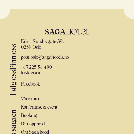
Eilert Sundts gate 39,
Finn oss
0259 Oslo
post.oslo@sagahotels.no
+47 225 54 490
Instagram
Følg oss
Facebook
Våre rom
Konferanse & event
Les sagaen
Booking
Ditt opphold
Om Saga hotel