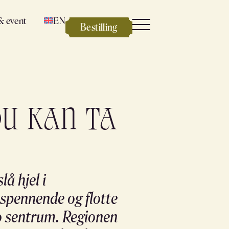
& event
EN
Bestilling
u kan ta
lå hjel i
spennende og flotte
lo sentrum. Regionen