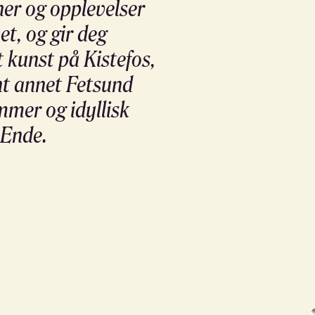
ner og opplevelser
et, og gir deg
t kunst på Kistefos,
nt annet Fetsund
mmer og idyllisk
 Ende.