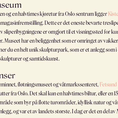
museum
en og en halvtimes kjøretur fra Oslo sentrum ligger
Kist
g magasinfremstilling. Dette er det eneste bevarte tresli
v sliperibygningene er omgjort til et visningssted for kun
ber. Museet har en beliggenhet som er omringet av vakker
ner du en helt unik skulpturpark, som er et anlegg som 
skulpturer og samtidskunst.
nser
rminnet, fløtningsmuseet og våtmarkssenteret,
Fetsund
er fra Oslo. Det skal kun en halvtimes biltur, eller en 1
 område som byr på flotte turområder, idyllisk natur og 
egg, og var et av landets største. I dag er det en del a