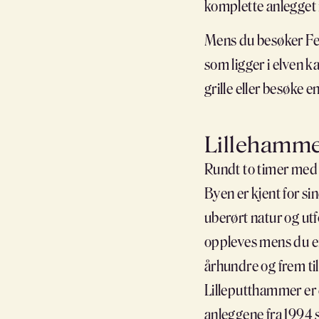
komplette anlegget 
Mens du besøker Fets
som ligger i elven k
grille eller besøke e
Lillehamm
Rundt to timer med b
Byen er kjent for si
uberørt natur og utf
oppleves mens du er
århundre og frem ti
Lilleputthammer er 
anleggene fra 1994 s