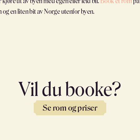
 kjøre ut av byen med egen eller leid bil.
Book et rom
på 
g en liten bit av Norge utenfor byen.
Vil du booke?
Se rom og priser