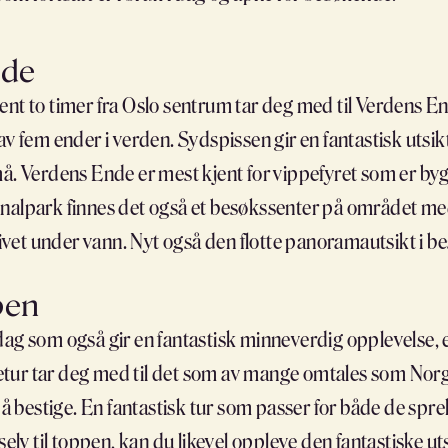
nde
ent to timer fra Oslo sentrum tar deg med til Verdens E
av fem ender i verden. Sydspissen gir en fantastisk utsi
må. Verdens Ende er mest kjent for vippefyret som er byg
alpark finnes det også et besøkssenter på området med b
 livet under vann. Nyt også den flotte panoramautsikt i be
pen
ag som også gir en fantastisk minneverdig opplevelse, e
retur tar deg med til det som av mange omtales som Norges 
el å bestige. En fantastisk tur som passer for både de s
 selv til toppen, kan du likevel oppleve den fantastiske 