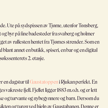
nde. Ute på sydspissen av Tjøme, utenfor Tønsberg,
kt og byr på fine badesteder fra svaberg og holmer
get av rullesten hentet fra Tjømes strender. Som en
lant annet en butikk, spiseri, en bar og en digital
søkssenterets 2. etasje.
r en dagstur til
Gaustatoppen
i Rjukan perfekt. En
vakreste fjell. Fjellet ligger 1883 m.o.h. og er lett
preke og turvante og nybegynnere og barn. Dersom du
utsikten og turen ved hjelp av Gaustabanen. Denne er