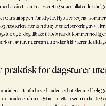
erhalvåret, samt når været og snøen tillater det i helger 
ger Gaustatoppen Turisthytte. Hytta er betjent i sommer
g høstferien. Her kan du nyte enkel servering av vafler, k
stur, og ta deg tilbake til Oslo når du kommer ned igje
i forkant av turen dersom du ønsker å bli værende til dage
r praktisk for dagsturer ut
ve områdene utenfor hovedstaden, er hoteller med beligg
like områdene på en dagstur. Hoteller i sentrum lar deg en