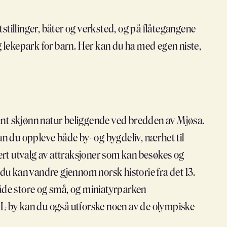
stillinger, båter og verksted, og på flåtegangene
g lekepark for barn. Her kan du ha med egen niste,
blant skjønn natur beliggende ved bredden av Mjøsa.
an du oppleve både by- og bygdeliv, nærhet til
iert utvalg av attraksjoner som kan besøkes og
u kan vandre gjennom norsk historie fra det 13.
både store og små, og miniatyrparken
OL-by kan du også utforske noen av de olympiske