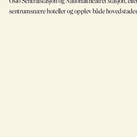
Oslo Sentralstasjon og Nationaltheatret stasjon, eller
sentrumsnære hoteller og opplev både hovedstaden o