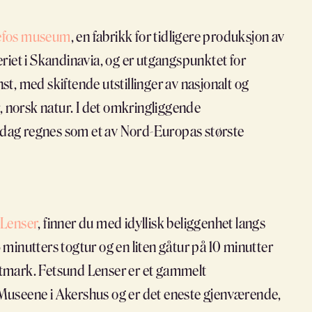
efos museum
, en fabrikk for tidligere produksjon av
periet i Skandinavia, og er utgangspunktet for
st, med skiftende utstillinger av nasjonalt og
, norsk natur. I det omkringliggende
i dag regnes som et av Nord-Europas største
 Lenser
, finner du med idyllisk beliggenhet langs
5 minutters togtur og en liten gåtur på 10 minutter
våtmark. Fetsund Lenser er et gammelt
v Museene i Akershus og er det eneste gjenværende,