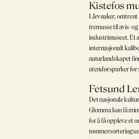
Kistefos 
I Jevnaker, omtrent 
tremasse til avis- o
industrimuseet. Et a
internasjonalt kali
naturlandskapet fin
utendørsparker for 
Fetsund Le
Det nasjonale kultu
Glomma kun få minutt
for å få oppleve et
tømmersorteringsanl