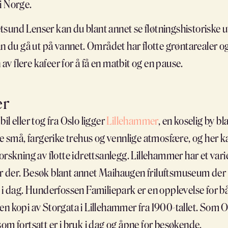
i Norge.
und Lenser kan du blant annet se fløtningshistoriske ut
an du gå ut på vannet. Området har flotte grøntarealer o
n av flere kafeer for å få en matbit og en pause.
er
il eller tog fra Oslo ligger
Lillehammer
, en koselig by 
ne små, fargerike trehus og vennlige atmosfære, og her k
orskning av flotte idrettsanlegg. Lillehammer har et var
 der. Besøk blant annet Maihaugen friluftsmuseum der d
l i dag. Hunderfossen Familiepark er en opplevelse for 
en kopi av Storgata i Lillehammer fra 1900-tallet. Som 
om fortsatt er i bruk i dag og åpne for besøkende.