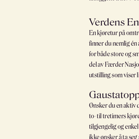
Verdens E
En kjøretur på omtr
finner du nemlig én 
for både store og s
del av Færder Nasjon
utstilling som viser
Gaustatop
Ønsker du en aktiv d
to- til tretimers kjø
tilgjengelig og enk
ikke ønsker å ta seg