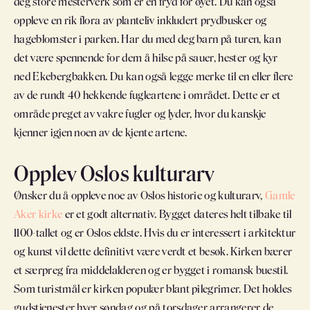
deg store mesterverk som er en fryd for øyet. Du kan også
oppleve en rik flora av planteliv inkludert prydbusker og
hageblomster i parken. Har du med deg barn på turen, kan
det være spennende for dem å hilse på sauer, hester og kyr
ned Ekebergbakken. Du kan også legge merke til en eller flere
av de rundt 40 hekkende fugleartene i området. Dette er et
område preget av vakre fugler og lyder, hvor du kanskje
kjenner igjen noen av de kjente artene.
Opplev Oslos kulturarv
Ønsker du å oppleve noe av Oslos historie og kulturarv,
Gamle
Aker kirke
er et godt alternativ. Bygget dateres helt tilbake til
1100-tallet og er Oslos eldste. Hvis du er interessert i arkitektur
og kunst vil dette definitivt være verdt et besøk. Kirken bærer
et særpreg fra middelalderen og er bygget i romansk buestil.
Som turistmål er kirken populær blant pilegrimer. Det holdes
gudstjenester hver søndag og på torsdager arrangerer de