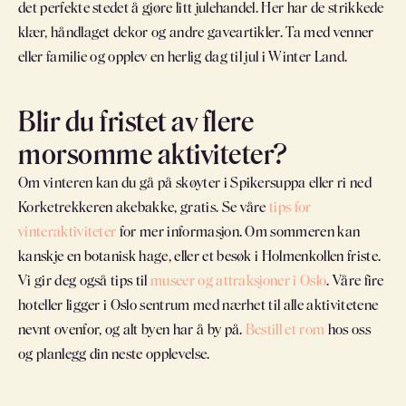
det perfekte stedet å gjøre litt julehandel. Her har de strikkede
klær, håndlaget dekor og andre gaveartikler. Ta med venner
eller familie og opplev en herlig dag til jul i Winter Land.
Blir du fristet av flere
morsomme aktiviteter?
Om vinteren kan du gå på skøyter i Spikersuppa eller ri ned
Korketrekkeren akebakke, gratis. Se våre
tips for
vinteraktiviteter
for mer informasjon. Om sommeren kan
kanskje en botanisk hage, eller et besøk i Holmenkollen friste.
Vi gir deg også tips til
museer og attraksjoner i Oslo
. Våre fire
hoteller ligger i Oslo sentrum med nærhet til alle aktivitetene
nevnt ovenfor, og alt byen har å by på.
Bestill et rom
hos oss
og planlegg din neste opplevelse.