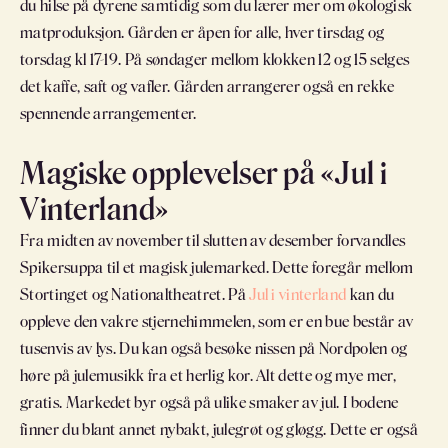
du hilse på dyrene samtidig som du lærer mer om økologisk
matproduksjon. Gården er åpen for alle, hver tirsdag og
torsdag kl 17-19. På søndager mellom klokken 12 og 15 selges
det kaffe, saft og vafler. Gården arrangerer også en rekke
spennende arrangementer.
Magiske opplevelser på «Jul i
Vinterland»
Fra midten av november til slutten av desember forvandles
Spikersuppa til et magisk julemarked. Dette foregår mellom
Stortinget og Nationaltheatret. På
Jul i vinterland
kan du
oppleve den vakre stjernehimmelen, som er en bue består av
tusenvis av lys. Du kan også besøke nissen på Nordpolen og
høre på julemusikk fra et herlig kor. Alt dette og mye mer,
gratis. Markedet byr også på ulike smaker av jul. I bodene
finner du blant annet nybakt, julegrøt og gløgg. Dette er også