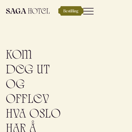
Bestilling
Kom
deg ut
og
opplev
hva Oslo
har å