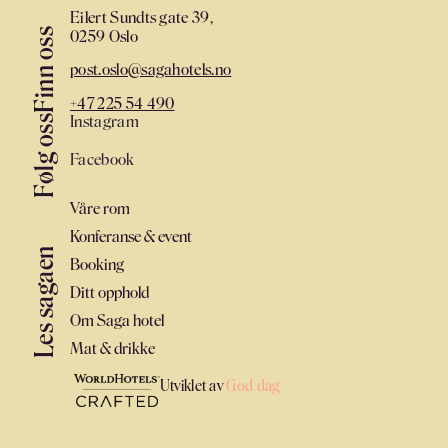
Eilert Sundts gate 39,
Finn oss
0259 Oslo
post.oslo@sagahotels.no
+47 225 54 490
Instagram
Følg oss
Facebook
Våre rom
Konferanse & event
Les sagaen
Booking
Ditt opphold
Om Saga hotel
Mat & drikke
Utviklet av
God dag