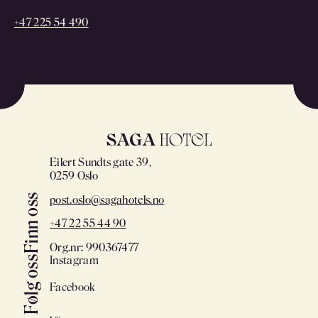
+47 225 54 490
Eilert Sundts gate 39,
0259 Oslo
Finn oss
post.oslo@sagahotels.no
+47 22 55 44 90
Org.nr: 990367477
Instagram
Følg oss
Facebook