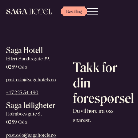
Bestilling
Saga Hotell
Eilert Sundts gate 39,
Takk for
0259 Oslo
din
post.oslo@sagahotels.no
+47 225 54 490
forespørsel
Saga leiligheter
Du vil høre fra oss
Holmboes gate 8,
snarest.
0259 Oslo
post.oslo@sagahotels.no